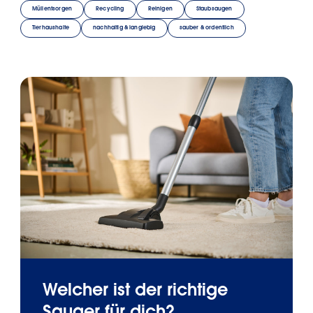
Müllentsorgen
Recycling
Reinigen
Staubsaugen
Tierhaushalte
nachhaltig & langlebig
sauber & ordentlich
Welcher ist der richtige
Sauger für dich?